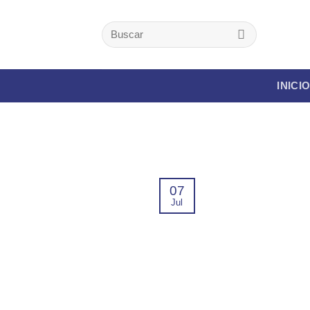
Skip
to
Buscar
por:
content
INICI
07
Jul